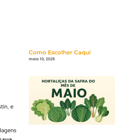
Como Escolher Caqui
maio 10, 2025
tin, e
alagens
r sua