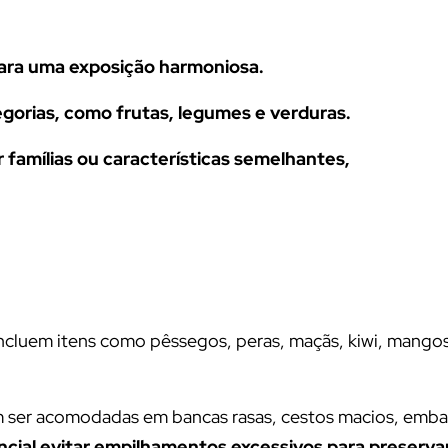
 para uma exposição harmoniosa.
gorias, como frutas, legumes e verduras.
 famílias ou características semelhantes,
incluem itens como pêssegos, peras, maçãs, kiwi, mangos
em ser acomodadas em bancas rasas, cestos macios, emb
ncial evitar empilhamentos excessivos para preserva