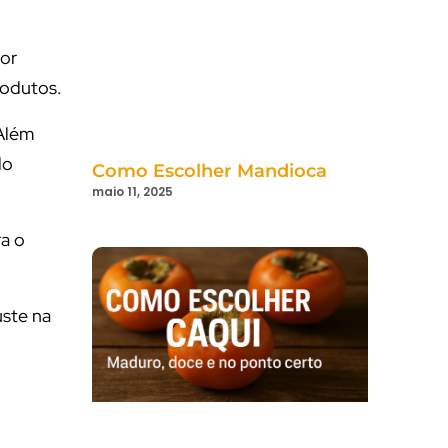
Por
rodutos.
 Além
do
Como Escolher Mandioca
maio 11, 2025
ra o
uste na