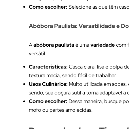
Como escolher:
Selecione as que têm casc
Abóbora Paulista: Versatilidade e D
A
abóbora paulista
é uma
variedade
com f
versátil.
Características:
Casca clara, lisa e polpa 
textura macia, sendo fácil de trabalhar.
Usos Culinários:
Muito utilizada em sopas,
sendo, sua doçura sutil a torna adaptável a d
Como escolher:
Dessa maneira, busque p
mofo ou partes amolecidas.