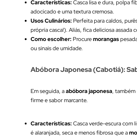
Características:
Casca lisa e dura, polpa f
adocicado e uma textura cremosa.
Usos Culinários:
Perfeita para caldos, pur
própria casca!). Aliás, fica deliciosa assada 
Como escolher:
Procure
morangas
pesada
ou sinais de umidade.
Abóbora Japonesa (Cabotiá): Sabo
Em seguida, a
abóbora japonesa
, também
firme e sabor marcante.
Características:
Casca verde-escura com lis
é alaranjada, seca e menos fibrosa que a
mo