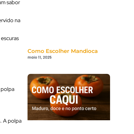
 um sabor
ervido na
 escuras
Como Escolher Mandioca
maio 11, 2025
a polpa
. A polpa