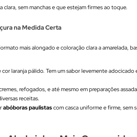
a clara, sem manchas e que estejam firmes ao toque.
oçura na Medida Certa
ormato mais alongado e coloração clara a amarelada, ba
de cor laranja pálido. Tem um sabor levemente adocicado
 cremes, refogados, e até mesmo em preparações assada
iversas receitas.
or
abóboras paulistas
com casca uniforme e firme, sem s