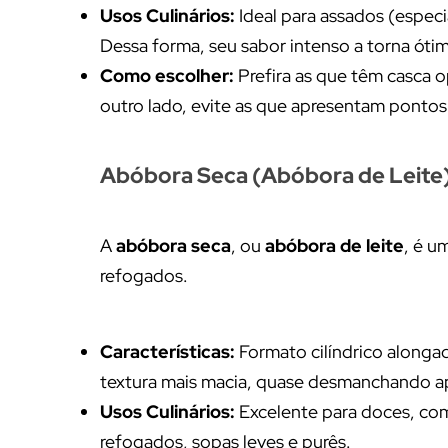
Usos Culinários:
Ideal para assados (especi
Dessa forma, seu sabor intenso a torna ótim
Como escolher:
Prefira as que têm casca o
outro lado, evite as que apresentam ponto
Abóbora Seca (Abóbora de Leite):
A
abóbora seca
, ou
abóbora de leite
, é u
refogados.
Características:
Formato cilíndrico alongad
textura mais macia, quase desmanchando a
Usos Culinários:
Excelente para doces, c
refogados, sopas leves e purês.