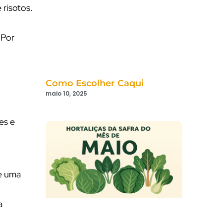
 risotos.
 Por
Como Escolher Caqui
maio 10, 2025
es e
 e uma
a