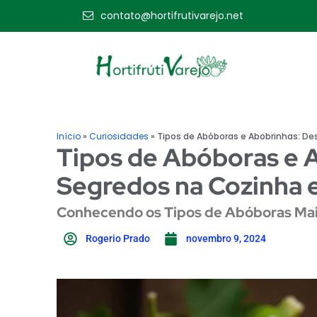
contato@hortifrutivarejo.net
Início
»
Curiosidades
»
Tipos de Abóboras e Abobrinhas: De
Tipos de Abóboras e 
Segredos na Cozinha e
Conhecendo os Tipos de Abóboras Mai
Rogerio Prado
novembro 9, 2024