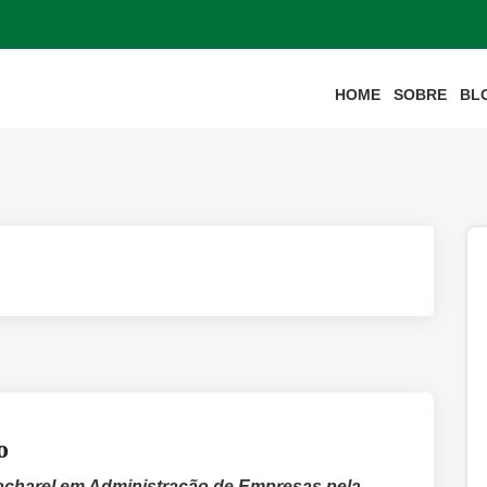
HOME
SOBRE
BL
o
acharel em Administração de Empresas pela