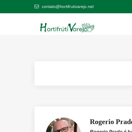
contato@hortifrutivarejo.net
Rogerio Prad
Rogerio Prado é b